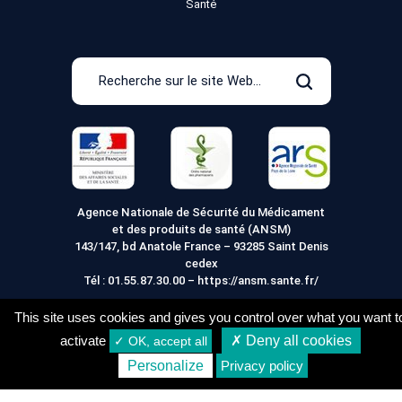
Santé
Recherche
sur
Rechercher
le
site
Web
Agence Nationale de Sécurité du Médicament
et des produits de santé (ANSM)
143/147, bd Anatole France – 93285 Saint Denis
cedex
Tél :
01.55.87.30.00
–
https://ansm.sante.fr/
This site uses cookies and gives you control over what you want t
activate
✗ Deny all cookies
✓ OK, accept all
Mentions légales
Conditions générales de vente
Personalize
Privacy policy
Conditions de Livraison
Vie Privée