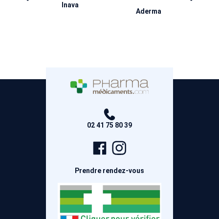
ril
Inava
Ha
Aderma
02 41 75 80 39
Page
Compte
Facebook
Instagram
Prendre rendez-vous