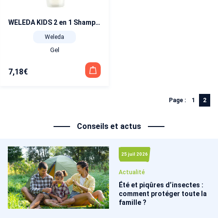
WELEDA KIDS 2 en 1 Shampooing et Douche Orange fruitée 150 ml
Weleda
Gel
7,18
€
Page :
1
2
Conseils et actus
25 juil 2026
Actualité
Été et piqûres d’insectes :
comment protéger toute la
famille ?