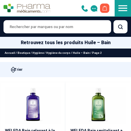
OUVRIR LE 
Retrouvez tous les produits Huile – Bain
Accueil
/
Boutique
/
Hygiène
/
Hygiène du corps
/
Huile – Bain
/
Page 2
WELEDA Bain relaxant à la Lavande 200 ml
WELEDA Bain revitalisant au Sapin 200 ml