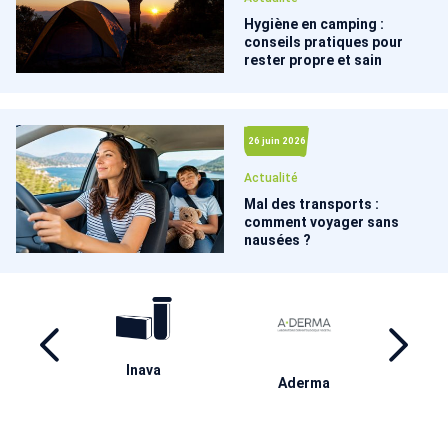
Hygiène en camping :
conseils pratiques pour
rester propre et sain
26 juin 2026
Actualité
Mal des transports :
comment voyager sans
nausées ?
ril
Inava
Ha
Aderma