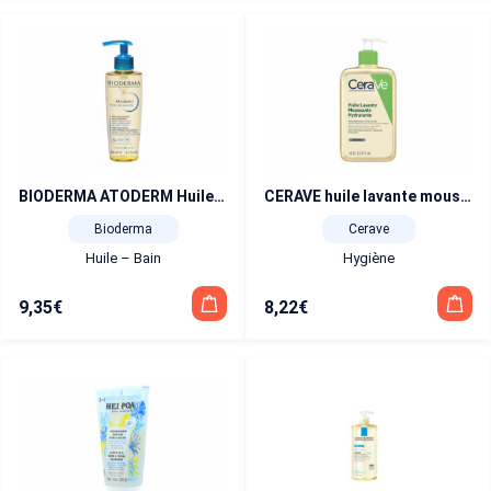
BIODERMA ATODERM Huile de douche 200 ml
CERAVE huile lavante moussante hydratante 236 ml
Bioderma
Cerave
Huile – Bain
Hygiène
9,35
€
8,22
€