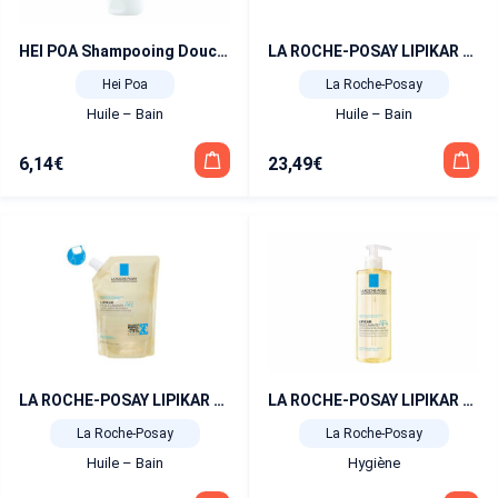
HEI POA Shampooing Douche Après-soleil 150 ml
LA ROCHE-POSAY LIPIKAR AP+ Huile Lavante 1 l
Hei Poa
La Roche-Posay
Huile – Bain
Huile – Bain
6,14
€
23,49
€
LA ROCHE-POSAY LIPIKAR AP+ Huile Lavante Eco-recharge 400 ml
LA ROCHE-POSAY LIPIKAR huile lavante relipidante anti-irritations 400 ml
La Roche-Posay
La Roche-Posay
Huile – Bain
Hygiène