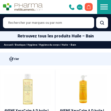
OUVRIR LE 
Retrouvez tous les produits Huile – Bain
Accueil
/
Boutique
/
Hygiène
/
Hygiène du corps
/
Huile – Bain
AVENE XeraCalm A.D huile lavante relipidante 100 ml
AVENE XeraCalm A.D huile lavante relipidante 400 ml