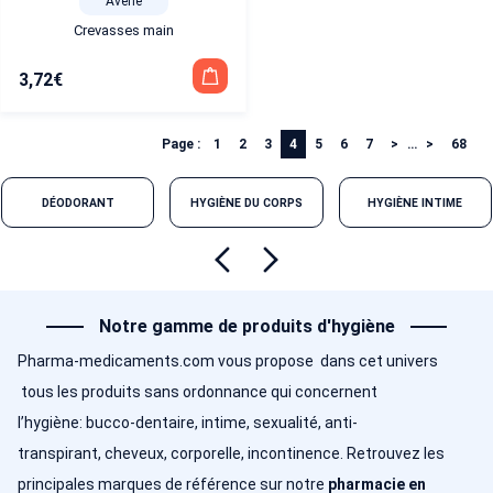
Avene
Crevasses main
3,72
€
Page :
1
2
3
4
5
6
7
…
68
DÉODORANT
HYGIÈNE DU CORPS
HYGIÈNE INTIME
Notre gamme de produits d'hygiène
Pharma-medicaments.com vous propose dans cet univers
tous les produits sans ordonnance qui concernent
l’hygiène: bucco-dentaire, intime, sexualité, anti-
transpirant, cheveux, corporelle, incontinence. Retrouvez les
principales marques de référence sur notre
pharmacie en