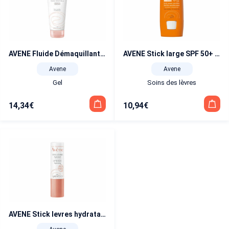
AVENE Fluide Démaquillant 3 en 1 – 200 ml
AVENE Stick large SPF 50+ zones sensibles 8 g
Avene
Avene
Gel
Soins des lèvres
14,34
€
10,94
€
AVENE Stick levres hydratant 4g