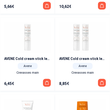
5,66
€
10,62
€
AVENE Cold cream stick levres 4 g
AVENE Cold cream stick levres duo 2×4 g
Avene
Avene
Crevasses main
Crevasses main
6,45
€
8,85
€