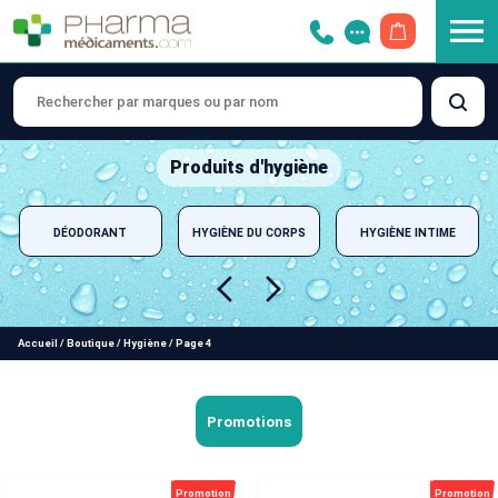
OUVRIR LE 
Produits d'hygiène
DÉODORANT
HYGIÈNE DU CORPS
HYGIÈNE INTIME
Accueil
/
Boutique
/
Hygiène
/
Page 4
Promotions
Promotion
Promotion