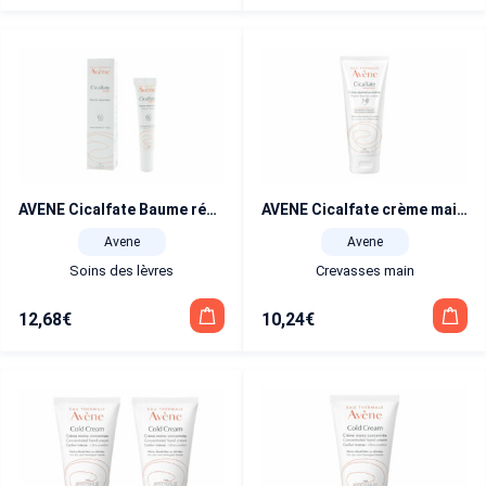
AVENE Cicalfate Baume réparateur à lèvres 10 ml
AVENE Cicalfate crème mains 100 ml
Avene
Avene
Soins des lèvres
Crevasses main
12,68
€
10,24
€