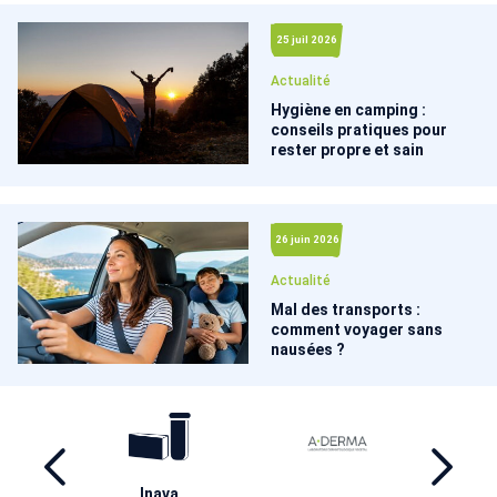
25 juil 2026
Actualité
Hygiène en camping :
conseils pratiques pour
rester propre et sain
26 juin 2026
Actualité
Mal des transports :
comment voyager sans
nausées ?
ril
Inava
Ha