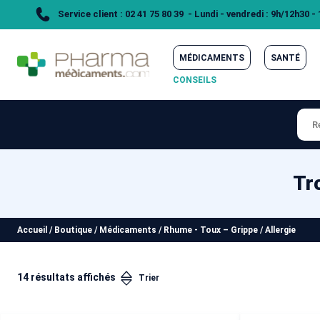
Service client : 02 41 75 80 39 - Lundi - vendredi : 9h/12h30 -
MÉDICAMENTS
SANTÉ
CONSEILS
Tr
Accueil
/
Boutique
/
Médicaments
/
Rhume - Toux – Grippe
/
Allergie
14 résultats affichés