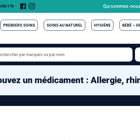
Page
Compte
Qui sommes-nous
 14h/17h
Facebook
Instagram
PREMIERS SOINS
SOINS AU NATUREL
HYGIÈNE
BÉBÉ – 
ouvez un médicament : Allergie, rhin