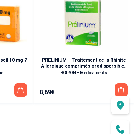
eil 10 mg 7
PRELINIUM – Traitement de la Rhinite
Allergique comprimés orodispersibles
x 60
-
ie
BOIRON
Médicaments
8,69
€