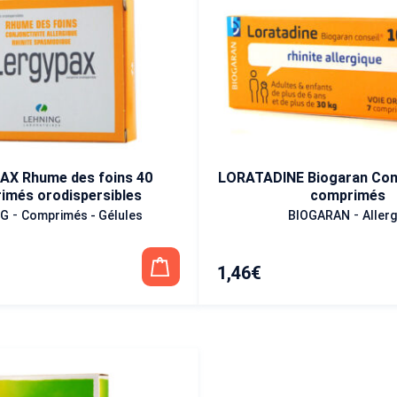
AX Rhume des foins 40
LORATADINE Biogaran Cons
imés orodispersibles
comprimés
-
-
NG
Comprimés - Gélules
BIOGARAN
Allerg
1,46
€