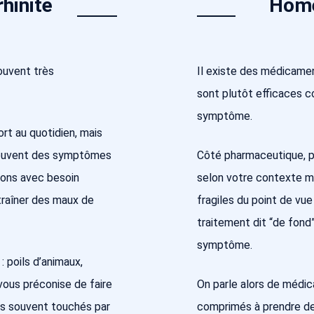
rhinite
Homé
souvent très
Il existe des médicamen
sont plutôt efficaces co
symptôme.
rt au quotidien, mais
e souvent des symptômes
Côté pharmaceutique, pr
sons avec besoin
selon votre contexte m
traîner des maux de
fragiles du point de vu
traitement dit “de fond”
symptôme.
: poils d’animaux,
vous préconise de faire
On parle alors de médi
tes souvent touchés par
comprimés à prendre de