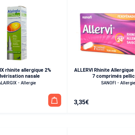
X rhinite allergique 2%
ALLERVI Rhinite Allergique
lvérisation nasale
7 comprimés pellic
-
-
ALAIRGIX
Allergie
SANOFI
Allergi
3,35
€