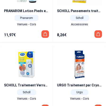
PRANAROM Lotion Pieds et Mains anti-verrues 10 ml
SCHOLL Pansements traitement CORS 8 unités
Pranarom
Scholl
Verrues - Cors
Accessoires
11,97
€
8,26
€
SCHOLL Traitement Verrues Mains et Pieds
URGO Traitement par Cryothérapie des Verrues aux mains et aux pieds 38 ml
Scholl
Urgo
Verrues - Cors
Verrues - Cors