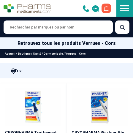
OUVRIR LE 
Retrouvez tous les produits Verrues - Cors
Accueil
/
Boutique
/
Santé
/
Dermatologie
/
Verrues - Cors
CRYOPHARMA Traitement par cryothérapie pour verrues des mains et des pieds – 14 ml
CRYOPHARMA Wartner Stylo Anti-Verrues