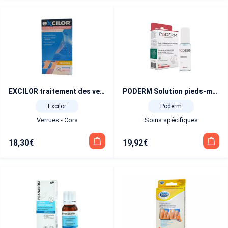
EXCILOR traitement des verrues 2 en 1
PODERM Solution pieds-mains Sérum Verrupro 8 ml
Excilor
Poderm
Verrues - Cors
Soins spécifiques
18,30
€
19,92
€