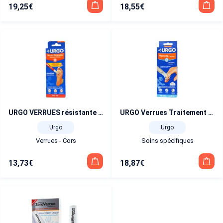
19,25
€
18,55
€
URGO VERRUES résistante stylo 1,5 ml
URGO Verrues Traitement par cryothérapie flacon applicateur 38 ml
Urgo
Urgo
Verrues - Cors
Soins spécifiques
13,73
€
18,87
€