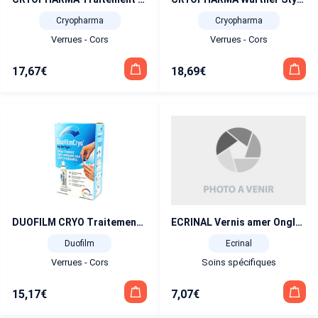
Cryopharma
Cryopharma
Verrues - Cors
Verrues - Cors
17,67
€
18,69
€
ECRINAL Vernis amer Ongles rongés 10 ml
DUOFILM CRYO Traitement des verrues par cryothérapie solution pour application locale
Ecrinal
Duofilm
Soins spécifiques
Verrues - Cors
7,07
€
15,17
€