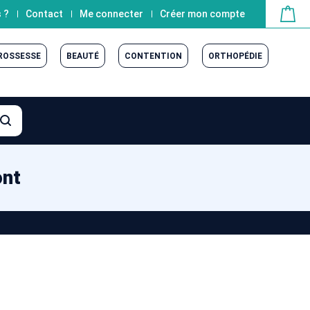
 ?
Contact
Me connecter
Créer mon compte
GROSSESSE
BEAUTÉ
CONTENTION
ORTHOPÉDIE
ont