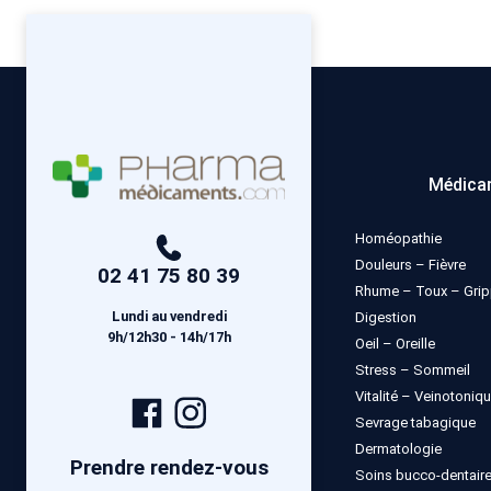
Médica
Homéopathie
Douleurs – Fièvre
02 41 75 80 39
Rhume – Toux – Gri
Lundi au vendredi
Digestion
9h/12h30 - 14h/17h
Oeil – Oreille
Stress – Sommeil
Vitalité – Veinotoniq
Page
Compte
Sevrage tabagique
Facebook
Instagram
Dermatologie
Prendre rendez-vous
Soins bucco-dentair