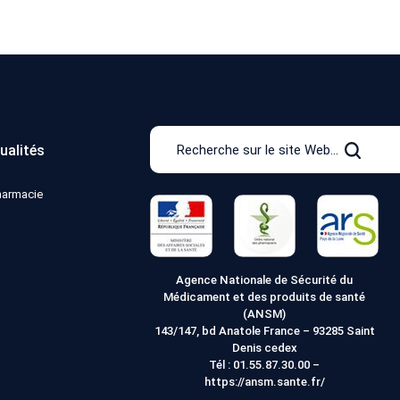
Recherche
ualités
sur
Recher
le
pharmacie
site
Web
Agence Nationale de Sécurité du
Médicament et des produits de santé
(ANSM)
143/147, bd Anatole France – 93285 Saint
Denis cedex
Tél :
01.55.87.30.00
–
https://ansm.sante.fr/