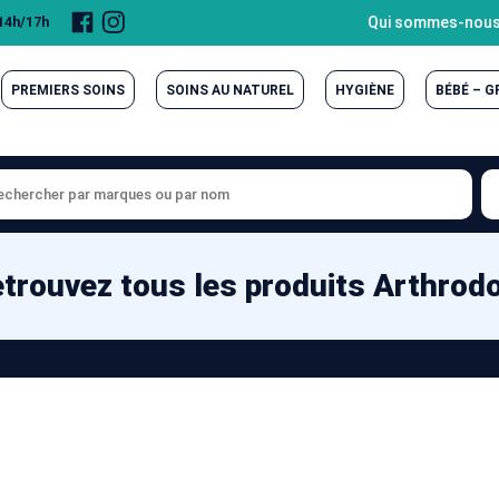
Page
Compte
Qui sommes-nous
 14h/17h
Facebook
Instagram
PREMIERS SOINS
SOINS AU NATUREL
HYGIÈNE
BÉBÉ – 
trouvez tous les produits Arthrod