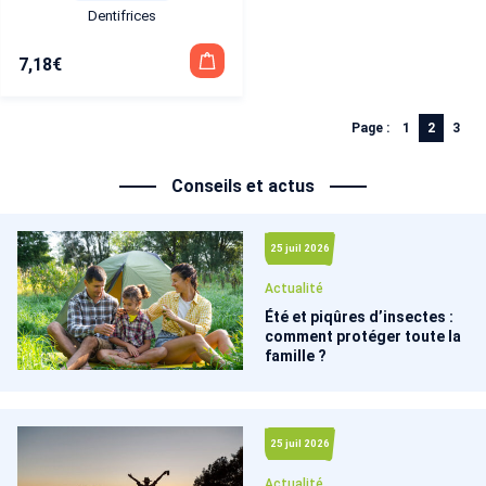
Dentifrices
7,18
€
Page :
1
2
3
Conseils et actus
25 juil 2026
Actualité
Été et piqûres d’insectes :
comment protéger toute la
famille ?
25 juil 2026
Actualité