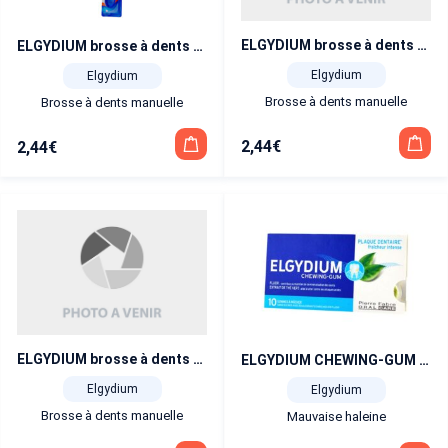
ELGYDIUM brosse à dents vitale colour medium
ELGYDIUM brosse à dents pocket médium
Elgydium
Elgydium
Brosse à dents manuelle
Brosse à dents manuelle
2,44
€
2,44
€
ELGYDIUM brosse à dents vitale colour souple
ELGYDIUM CHEWING-GUM Plaque dentaire fraîcheur intense 10 gommes
Elgydium
Elgydium
Brosse à dents manuelle
Mauvaise haleine