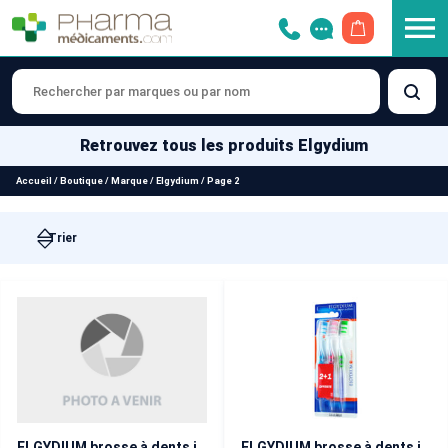
OUVRIR LE 
Retrouvez tous les produits Elgydium
Accueil
/
Boutique
/
Marque
/
Elgydium
/
Page 2
ELGYDIUM brosse à dents interactive médium
ELGYDIUM brosse à dents interactive médium trio