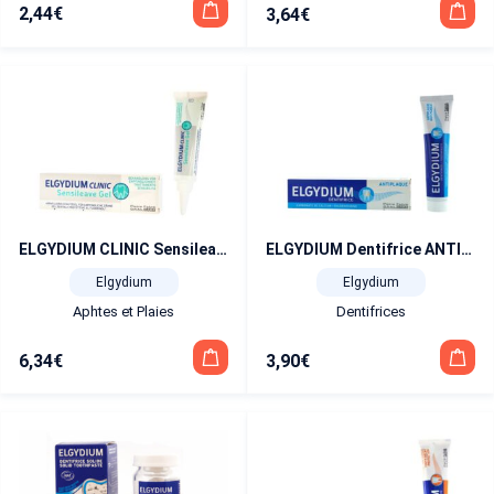
2,44
€
3,64
€
ELGYDIUM CLINIC Sensileave Gel 30 ml
ELGYDIUM Dentifrice ANTIPLAQUE 75 ml
Elgydium
Elgydium
Aphtes et Plaies
Dentifrices
6,34
€
3,90
€