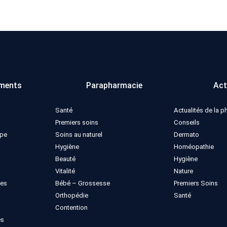
ments
Parapharmacie
Act
Santé
Actualités de la 
Premiers soins
Conseils
ppe
Soins au naturel
Dermato
Hygiène
Homéopathie
Beauté
Hygiène
Vitalité
Nature
ues
Bébé – Grossesse
Premiers Soins
Orthopédie
Santé
Contention
es