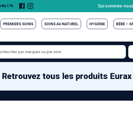
Page
Compte
Qui sommes-nous
 14h/17h
Facebook
Instagram
PREMIERS SOINS
SOINS AU NATUREL
HYGIÈNE
BÉBÉ – 
Retrouvez tous les produits Eurax