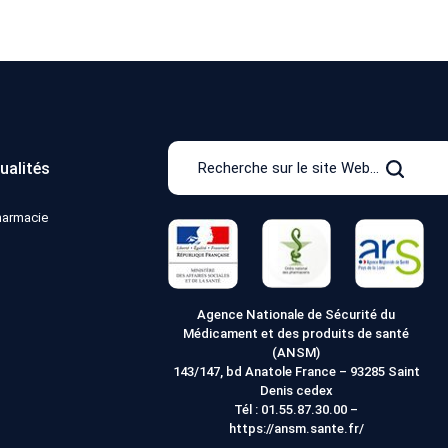
Recherche
ualités
sur
Recher
le
pharmacie
site
Web
Agence Nationale de Sécurité du
Médicament et des produits de santé
(ANSM)
143/147, bd Anatole France – 93285 Saint
Denis cedex
Tél :
01.55.87.30.00
–
https://ansm.sante.fr/