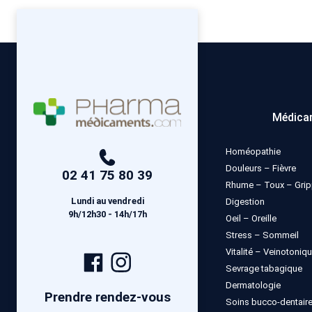
Médica
Homéopathie
Douleurs – Fièvre
02 41 75 80 39
Rhume – Toux – Gri
Lundi au vendredi
Digestion
9h/12h30 - 14h/17h
Oeil – Oreille
Stress – Sommeil
Vitalité – Veinotoniq
Page
Compte
Sevrage tabagique
Facebook
Instagram
Dermatologie
Prendre rendez-vous
Soins bucco-dentair