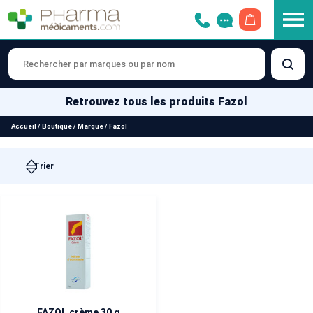
OUVRIR LE 
Retrouvez tous les produits Fazol
Accueil
/
Boutique
/
Marque
/
Fazol
FAZOL crème 30 g