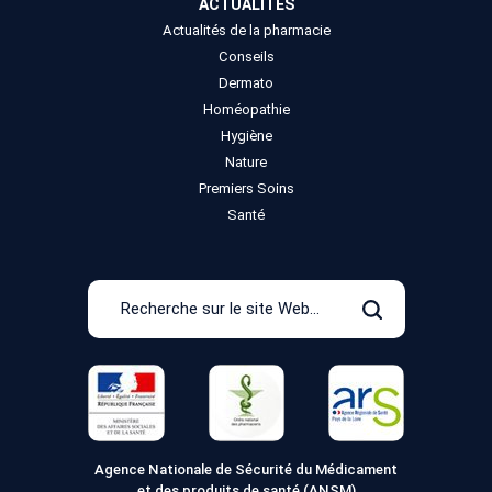
ACTUALITÉS
Actualités de la pharmacie
Conseils
Dermato
Homéopathie
Hygiène
Nature
Premiers Soins
Santé
Recherche
sur
Rechercher
le
site
Web
Agence Nationale de Sécurité du Médicament
et des produits de santé (ANSM)