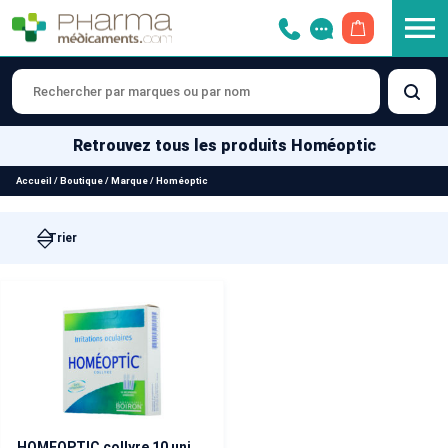
OUVRIR LE 
Retrouvez tous les produits Homéoptic
Accueil
/
Boutique
/
Marque
/
Homéoptic
HOMEOPTIC collyre 10 unidoses de 0,4 ml