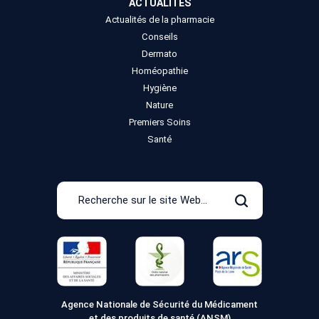
ACTUALITÉS
Actualités de la pharmacie
Conseils
Dermato
Homéopathie
Hygiène
Nature
Premiers Soins
Santé
Recherche
sur
Rechercher
le
site
Web
Agence Nationale de Sécurité du Médicament
et des produits de santé (ANSM)