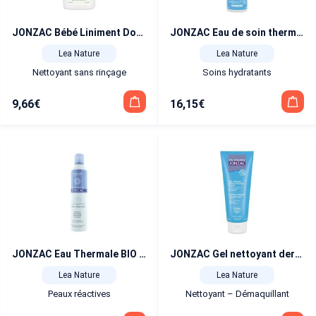
JONZAC Bébé Liniment Doux Oléo-Calcaire 500 ml
JONZAC Eau de soin thermale corps Bio 250 ml
Lea Nature
Lea Nature
Nettoyant sans rinçage
Soins hydratants
9,66
€
16,15
€
JONZAC Eau Thermale BIO 300 ml
JONZAC Gel nettoyant dermo-fraîcheur visage Bio 200 ml
Lea Nature
Lea Nature
Peaux réactives
Nettoyant – Démaquillant