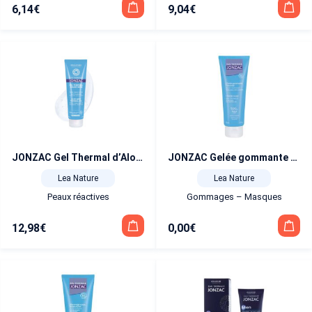
6,14
€
9,04
€
JONZAC Gel Thermal d’Aloe Vera 150 ml
JONZAC Gelée gommante douceur Bio 75 ml
Lea Nature
Lea Nature
Peaux réactives
Gommages – Masques
12,98
€
0,00
€