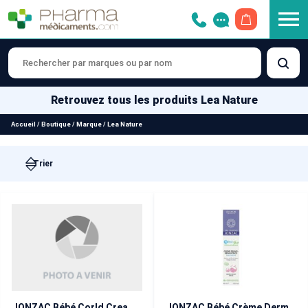
OUVRIR LE 
Retrouvez tous les produits Lea Nature
Accueil
/
Boutique
/
Marque
/
Lea Nature
JONZAC Bébé Corld Cream Nutri-Douceur 100 ml
JONZAC Bébé Crème Dermo-Réparatrice 40 ml