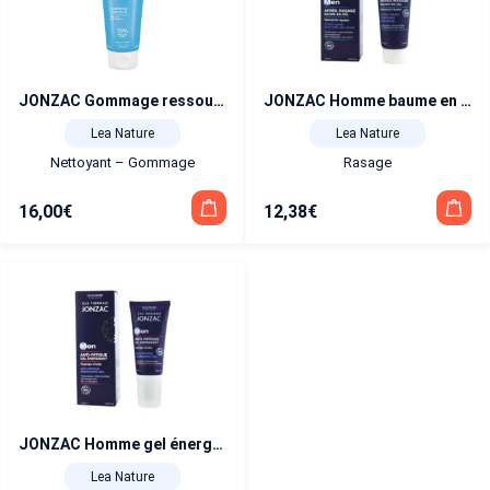
JONZAC Gommage ressourçant corps Bio 200 ml
JONZAC Homme baume en gel après-rasage BIO 50 ml
Lea Nature
Lea Nature
Nettoyant – Gommage
Rasage
16,00
€
12,38
€
JONZAC Homme gel énergisant anti-fatigue BIO 50 ml
Lea Nature