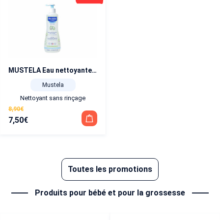
MUSTELA Eau nettoyante sans rinçage 500 ml
Mustela
Nettoyant sans rinçage
8,90
€
7,50
€
Le
Le
prix
prix
initial
actuel
était :
est :
Toutes les promotions
8,90€.
7,50€.
Produits pour bébé et pour la grossesse