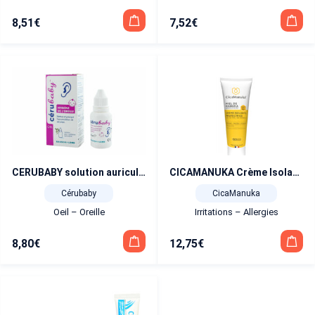
8,51
€
7,52
€
CERUBABY solution auriculaire 15 ml
CICAMANUKA Crème Isolante Protectrice au Miel de Manuka IAA10+ Bio 75 ml
Cérubaby
CicaManuka
Oeil – Oreille
Irritations – Allergies
8,80
€
12,75
€