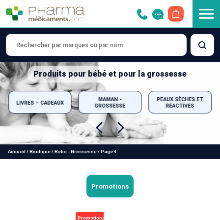
OUVRIR LE 
Produits pour bébé et pour la grossesse
MAMAN -
PEAUX SÈCHES ET
LIVRES – CADEAUX
GROSSESSE
RÉACTIVES
Accueil
/
Boutique
/
Bébé - Grossesse
/
Page 4
Promotions
Promotion