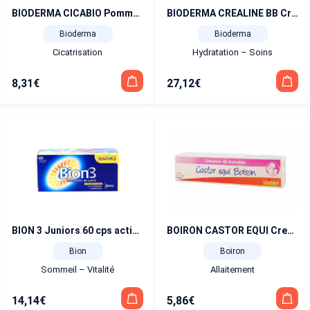
BIODERMA CICABIO Pommade 40ml
BIODERMA CREALINE BB Cream AR 40ml
Bioderma
Bioderma
Cicatrisation
Hydratation – Soins
8,31
€
27,12
€
BION 3 Juniors 60 cps activateur de santé
BOIRON CASTOR EQUI Crevasses du mamelon 20g
Bion
Boiron
Sommeil – Vitalité
Allaitement
14,14
€
5,86
€