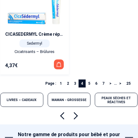
CICASEDERMYL Crème réparatrice 20 g
Sedermyl
Cicatrisants – Brûlures
4,37
€
Page :
1
2
3
4
5
6
7
…
25
PEAUX SÈCHES ET
LIVRES – CADEAUX
MAMAN - GROSSESSE
RÉACTIVES
Notre gamme de produits pour bébé et pour