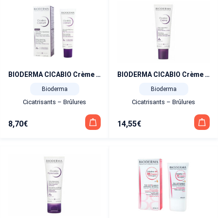
BIODERMA CICABIO Crème +soin ultra-réparateur apaisant 40 ml
BIODERMA CICABIO Crème cicatrisante 100ml
Bioderma
Bioderma
Cicatrisants – Brûlures
Cicatrisants – Brûlures
8,70
€
14,55
€