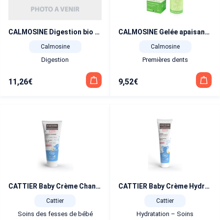
CALMOSINE Digestion bio boisson apaisante 12 dosettes
CALMOSINE Gelée apaisante BIO Poussées dentaires 15 ml
Calmosine
Calmosine
Digestion
Premières dents
11,26
€
9,52
€
CATTIER Baby Crème Change 3 en 1 75 ml
CATTIER Baby Crème Hydratante visage et corps 100 ml
Cattier
Cattier
Soins des fesses de bébé
Hydratation – Soins