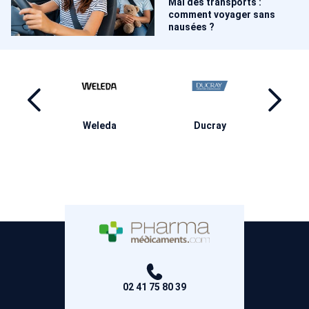
Mal des transports :
comment voyager sans
nausées ?
ma
Weleda
Ducray
M
02 41 75 80 39