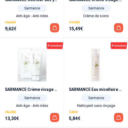
Sarmance
Sarmance
Anti-âge - Anti-rides
Crème de soins
12,54
€
17,93
€
9,62
€
15,49
€
Le
Le
Le
Le
prix
prix
prix
prix
initial
actuel
initial
actuel
Promotion
Promotion
était :
est :
était :
est :
12,54€.
9,62€.
17,93€.
15,49€.
SARMANCE Crème visage nourrissante antioxydante
SARMANCE Eau micellaire Loire
Sarmance
Sarmance
Anti-âge - Anti-rides
Nettoyant sans rinçage
15,76
€
7,81
€
13,30
€
5,84
€
Le
Le
Le
Le