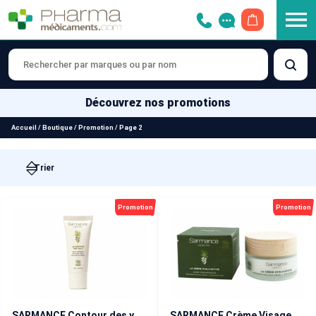
OUVRIR LE 
Découvrez nos promotions
Accueil
/
Boutique
/
Promotion
/
Page 2
Promotion
Promotion
SARMANCE Contour des yeux anticernes anti-poches
SARMANCE Crème Visage Hyalu’Active BIO 50 ml