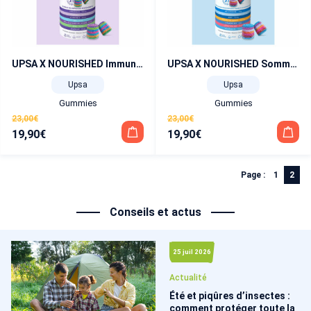
UPSA X NOURISHED Immunité 30 Gummies 7 en 1 Soutient les défenses immunitaires
UPSA X NOURISHED Sommeil 30 Gummies 7 en 1 Sommeil de qualité
Upsa
Upsa
Gummies
Gummies
23,00
€
23,00
€
19,90
€
19,90
€
Le
Le
Le
Le
prix
prix
prix
prix
initial
actuel
initial
actuel
Page :
1
2
était :
est :
était :
est :
23,00€.
19,90€.
23,00€.
19,90€.
Conseils et actus
25 juil 2026
Actualité
Été et piqûres d’insectes :
comment protéger toute la