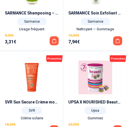
SARMANCE Shampooing – Gel douche flacon pompe 300 ml
SARMANCE Soin Exfoliant Corps 200 ml
Sarmance
Sarmance
Usage fréquent
Nettoyant – Gommage
5,94
€
10,50
€
3,31
€
7,94
€
Le
Le
Le
Le
prix
prix
prix
prix
initial
actuel
initial
actuel
Promotion
Promotion
était :
est :
était :
est :
5,94€.
3,31€.
10,50€.
7,94€.
SVR Sun Secure Crème mousse teintée Hale SPF50+ 50 ml
UPSA X NOURISHED Beauté 30 Gummies 7 en 1 Peau Cheveux et Ongles
SVR
Upsa
Crème solaire
Gummies
18,24
€
23,00
€